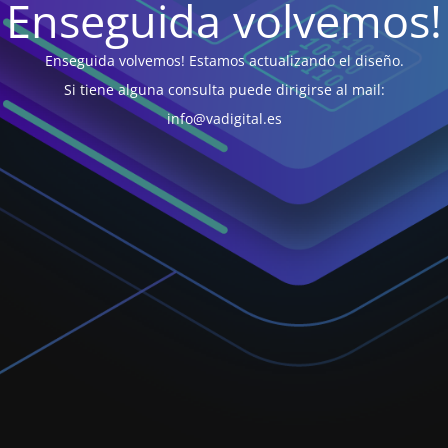
Enseguida volvemos!
Enseguida volvemos! Estamos actualizando el diseño.
Si tiene alguna consulta puede dirigirse al mail:
info@vadigital.es