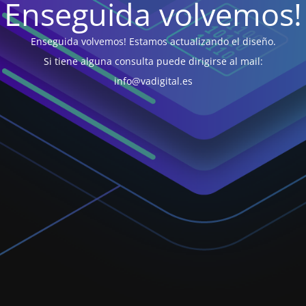
Enseguida volvemos!
Enseguida volvemos! Estamos actualizando el diseño.
Si tiene alguna consulta puede dirigirse al mail:
info@vadigital.es